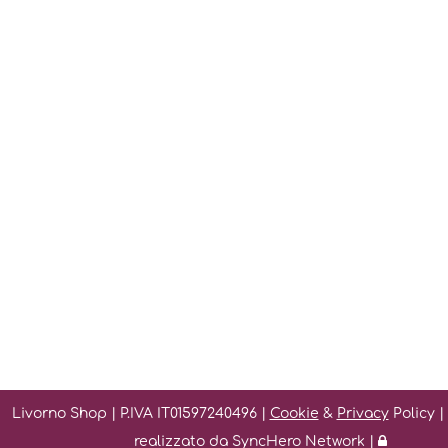
Livorno Shop | P.IVA IT01597240496 |
Cookie
&
Privacy
Policy |
realizzato da
SyncHero Network
|