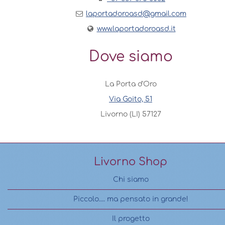
laportadoroasd@gmail.com
www.laportadoroasd.it
Dove siamo
La Porta d'Oro
Via Goito, 51
Livorno (LI) 57127
Livorno Shop
Chi siamo
Piccolo.... ma pensato in grande!
Il progetto