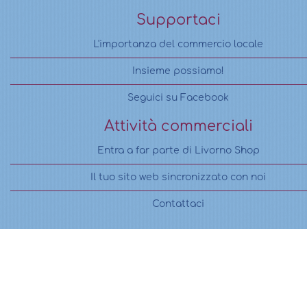
Supportaci
L'importanza del commercio locale
Insieme possiamo!
Seguici su Facebook
Attività commerciali
Entra a far parte di Livorno Shop
Il tuo sito web sincronizzato con noi
Contattaci