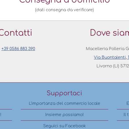
Consegna a domicilio
(dati consegna da verificare)
Contatti
Dove sia
+39 0586 883 390
Macelleria Polleria G
Via Buontalenti, 
Livorno (LI) 571
Supportaci
L'importanza del commercio locale
E
!
Insieme possiamo!
Il
Seguici su Facebook