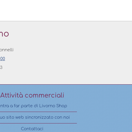
mo
onnelli
100
23
Attività commerciali
ntra a far parte di Livorno Shop
 tuo sito web sincronizzato con noi
Contattaci